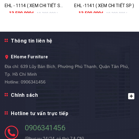
EHL - 1114 ( XEM CHI TIẾT SP )
EHL -1141 ( XEM CHI TIẾT SP )
13.500.000₫
13.500.000₫
19.300.000₫
19.300.000₫
- 30%
- 30%
Thông tin liên hệ
EHome Furniture
Địa chỉ:
639 Lũy Bán Bích, Phường Phú Thạnh, Quận Tân Phú,
Tp. Hồ Chí Minh
Hotline:
0906341456
Chính sách
Hotline tư vấn trực tiếp
0906341456
(
Phục vụ 24/24, cả thứ 7 & CN
)