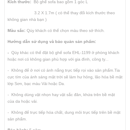
Kích thước:
Bộ ghế sofa bao gồm 1 góc L
3.2 X 1.7m ( có thể thay đổi kích thước theo
không gian nhà bạn )
Màu s
ắc:
Qúy khách có thể chọn màu theo sở thích.
H
ướ
ng d
ẫ
n sử dụng và bảo quản sản phẩm:
-
Qúy khác có thể đặt bộ ghế sofa EHL-1199 ở phòng khách
hoặc nơi có không gian phù hợp với gia đình, công ty...
- Không để ở nơi có ánh nắng trực tiếp rọi vào sản phẩm.Tia
cực tím của ánh sáng mặt trời sẽ làm hư hỏng, lão hóa bề mặt
lớp Sơn, bạc màu Vải hoặc Da.
- Không dùng vật nhọn hay vật sắc đân, khứa trên bề mặt
của da hoặc vải.
- Không để trực tiếp hóa chất, dung môi trực tiếp trên bề mặt
sản phẩm.