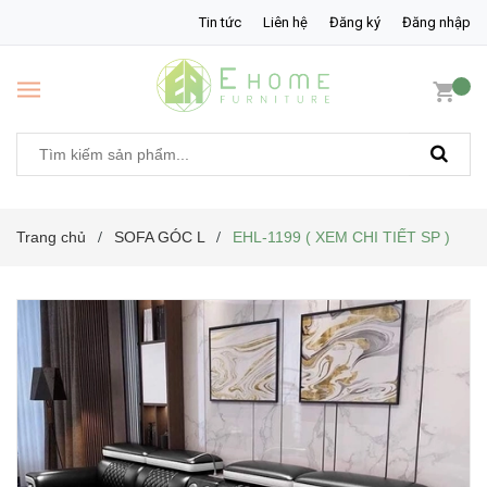
Tin tức
Liên hệ
Đăng ký
Đăng nhập
Trang chủ
SOFA GÓC L
EHL-1199 ( XEM CHI TIẾT SP )
/
/